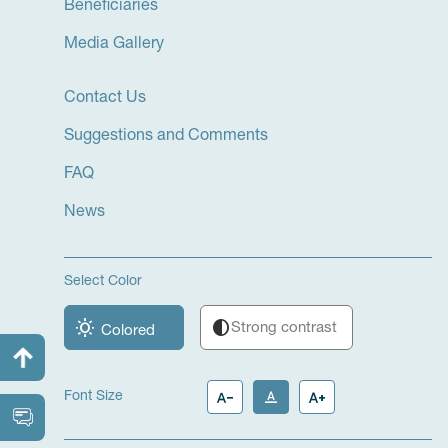
Beneficiaries
Media Gallery
Contact Us
Suggestions and Comments
FAQ
News
Select Color
wb_sunny
contrast
Strong contrast
Colored
text_decrease
text_format
text_increase
Font Size