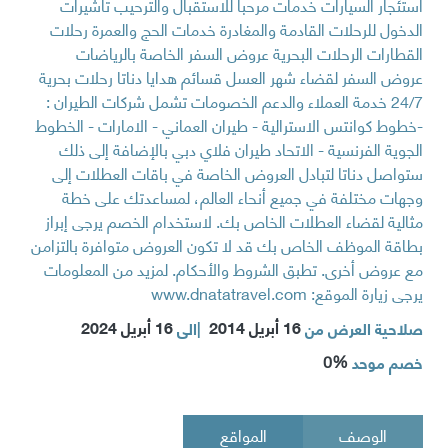
استئجار السيارات خدمات مرحبا للاستقبال والترحيب تأشيرات
الدخول للرحلات القادمة والمغادرة خدمات الحج والعمرة رحلات
القطارات الرحلات البحرية عروض السفر الخاصة بالرياضات
عروض السفر لقضاء شهر العسل قسائم هدايا دناتا رحلات بحرية
24/7 خدمة العملاء والدعم الخصومات تشمل شركات الطيران :
-خطوط كوانتس الاسترالية - طيران العماني - الامارات - الخطوط
الجوية الفرنسية - الاتحاد طيران فلاي دبي بالإضافة إلى ذلك
ستواصل دناتا لتبادل العروض الخاصة في باقات العطلات إلى
وجهات مختلفة في جميع أنحاء العالم، لمساعدتك على خطة
مثالية لقضاء العطلات الخاص بك. لاستخدام الخصم يرجى إبراز
بطاقة الموظف الخاص بك قد لا تكون العروض متوافرة بالتزامن
مع عروض أخرى. تطبق الشروط والأحكام. لمزيد من المعلومات
يرجى زيارة الموقع: www.dnatatravel.com
16 أبريل 2014
16 أبريل 2024
صلاحية العرض من
|
الى
0%
خصم موحد
الوصف
المواقع