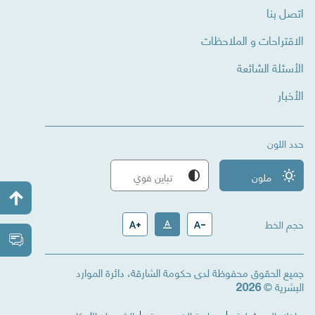
اتصل بنا
الاقتراحات و الملاحظات
الأسئلة الشائعة
الأخبار
حدد اللون
wb_sunny
ملون
contrast
تباين قوي
حجم الخط
text_increase
text_format
text_decrease
جميع الحقوق محفوظة لدى حكومة الشارقة، دائرة الموارد
البشرية ©
2026