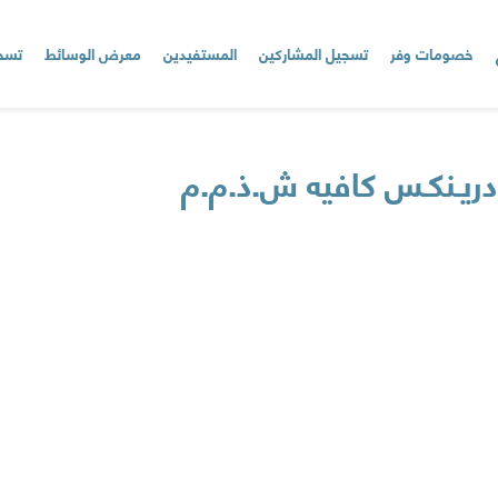
خصومات وفر
تسجيل المشاركين
المستفيدين
معرض الوسائط
تسجي
 دريـنكـس كافيه ش.ذ.م.م