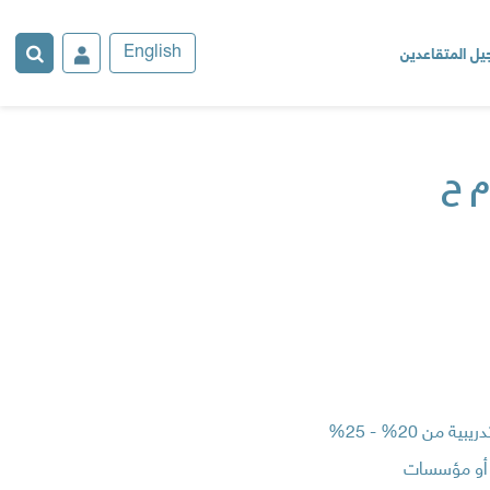
ل المتقاعدين
English
م ح
ن 20% - 25%
د أو مؤسسات